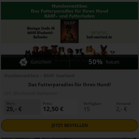
50%
Gutschein
Rabatt
Hundesnackbox – BARF Saarland
Das Futterparadies für Ihren Hund!
Ort:
Blieskastel-Ballweiler
Wert:
Preis:
Verfügbar:
Versand:
25,- €
12,50 €
15
2,- €
JETZT
BESTELLEN