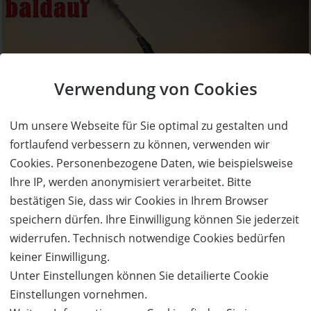
Verwendung von Cookies
50%
Um unsere Webseite für Sie optimal zu gestalten und
Gutschein
Rabatt
fortlaufend verbessern zu können, verwenden wir
Baldauf
Cookies. Personenbezogene Daten, wie beispielsweise
WADO Schneefräsen
Ihre IP, werden anonymisiert verarbeitet. Bitte
Ort:
Hittisau
bestätigen Sie, dass wir Cookies in Ihrem Browser
speichern dürfen. Ihre Einwilligung können Sie jederzeit
Wert:
Preis:
Verfügbar:
Versand:
2.500,- €
1.250,- €
3
3,50 €
widerrufen. Technisch notwendige Cookies bedürfen
keiner Einwilligung.
JETZT
BESTELLEN
Unter Einstellungen können Sie detailierte Cookie
Einstellungen vornehmen.
Neu im Blog