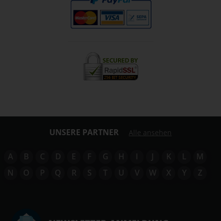
UNSERE PARTNER
Alle ansehen
A
B
C
D
E
F
G
H
I
J
K
L
M
N
O
P
Q
R
S
T
U
V
W
X
Y
Z